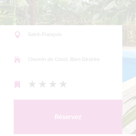

Saint-François

Chemin de Corot, Bien Désirée
★ ★ ★ ★

Réservez