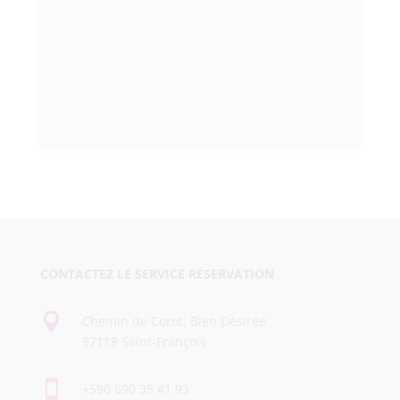
CONTACTEZ LE SERVICE RÉSERVATION

Chemin de Corot, Bien Désirée
97118 Saint-François

+590 690 35 41 93