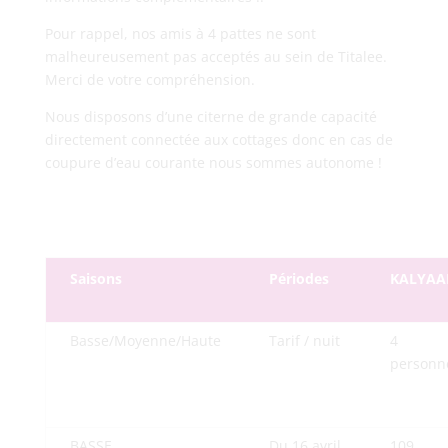
Pour rappel, nos amis à 4 pattes ne sont
malheureusement pas acceptés au sein de Titalee.
Merci de votre compréhension.
Nous disposons d’une citerne de grande capacité
directement connectée aux cottages donc en cas de
coupure d’eau courante nous sommes autonome !
Saisons
Périodes
KALYAA
Basse/Moyenne/Haute
Tarif / nuit
4
personn
BASSE
Du 16 avril
109