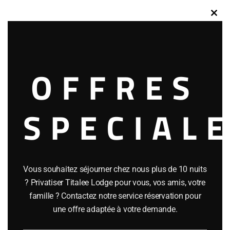
Close
this
modu
Consultez nos
OFFRES
offres du moment !
SPECIAL
Vous souhaitez séjourner chez nous plus de 10 nuits
? Privatiser Titalee Lodge pour vous, vos amis, votre
famille ? Contactez notre service réservation pour
une offre adaptée à votre demande.