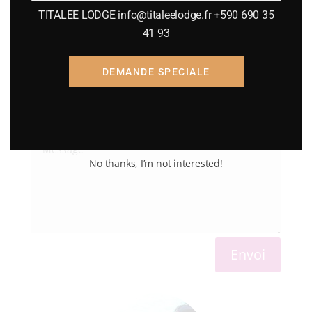
TITALEE LODGE info@titaleelodge.fr +590 690 35
41 93
DEMANDE SPECIALE
No thanks, I’m not interested!
Envoi