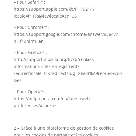
–
Pour Safari™ :
https://support.apple.com/kb/PH19214?
locale=fr_FR&viewlocale=en_US
–
Pour Chrome™ :
https://support.google.com/chrome/answer/95647?
hl=fr&hlrm=en
–
Pour Firefox™ :
http://support.mozilla.org/fr/kb/cookies-
informations-sites-enregistrent?
redirectlocale=fr&redirectslug=G%C3%A9rer+les+coo
kies
–
Pour Opera™ :
https://help.opera.com/en/latest/web-
preferences/#cookies
2 – Grâce à une plateforme de gestion de cookies
pour les cookies de partage et les cookies