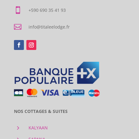

+590 690 35 41 93

info@titaleelodge.fr
NOS COTTAGES & SUITES
5
KALYAAN