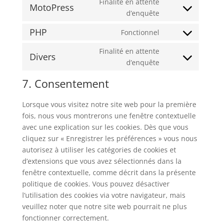
Finalité en attente
woocommerce
MotoPress
service
Consent
d’enquête
complianz
to
PHP
Fonctionnel
service
Consent
motopress
to
Finalité en attente
Divers
service
Consent
d’enquête
php
to
7. Consentement
service
divers
Lorsque vous visitez notre site web pour la première
fois, nous vous montrerons une fenêtre contextuelle
avec une explication sur les cookies. Dès que vous
cliquez sur « Enregistrer les préférences » vous nous
autorisez à utiliser les catégories de cookies et
d’extensions que vous avez sélectionnés dans la
fenêtre contextuelle, comme décrit dans la présente
politique de cookies. Vous pouvez désactiver
l’utilisation des cookies via votre navigateur, mais
veuillez noter que notre site web pourrait ne plus
fonctionner correctement.