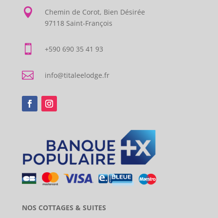

Chemin de Corot, Bien Désirée
97118 Saint-François

+590 690 35 41 93

info@titaleelodge.fr
NOS COTTAGES & SUITES