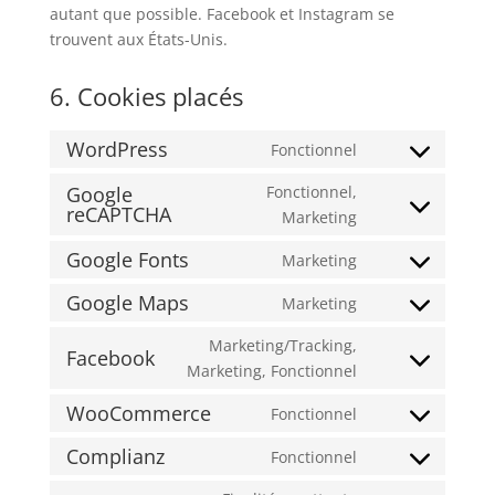
autant que possible. Facebook et Instagram se
trouvent aux États-Unis.
6. Cookies placés
WordPress
Fonctionnel
Consent
to
Google
Fonctionnel,
reCAPTCHA
service
Consent
Marketing
wordpress
to
Google Fonts
Marketing
service
Consent
google-
to
Google Maps
Marketing
Consent
recaptcha
service
to
Marketing/Tracking,
google-
Facebook
service
Consent
Marketing, Fonctionnel
fonts
google-
to
WooCommerce
Fonctionnel
maps
service
Consent
facebook
to
Complianz
Fonctionnel
Consent
service
to