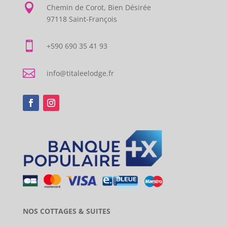

Chemin de Corot, Bien Désirée
97118 Saint-François

+590 690 35 41 93

info@titaleelodge.fr
NOS COTTAGES & SUITES