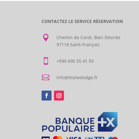
CONTACTEZ LE SERVICE RÉSERVATION

Chemin de Corot, Bien Désirée
97118 Saint-François

+590 690 35 41 93

info@titaleelodge.fr